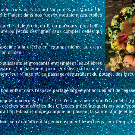
nné les rues de Nil-Saint-Vincent-Saint Martin ! Et
iel brillaient dans nos rues et mettaient des étoiles
auche et de droite au fil du parcours, plus belles
eure où j'écris ces lignes sans compter celles qui
 spéciale à la crèche en légumes nichée au creux
rdin d'Eden.
louissants et grondants entraînaient les célèbres
préparés spécialement pour eux les participants
ment leur village et, au passage, dégustaient du potage, des bis
t bon enfant dans l'espace partagé largement accueillant de l'églis
niques modernes ? Si, si ! Ce n'est pas parce que l'on célèbre 
 crèches sont affichés des QRcodes grâce auxquels on peut écoute
raît un tableau lumineux animé où passent la sainte famille et les
tous ceux qui offrent si généreusement leurs biens, leur temps, leur