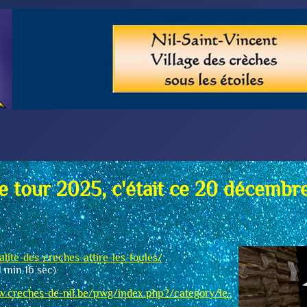
e tour 2025, c'était ce 20 décembre
lite-des-creches-attire-les-foules/
1 min 16 sec)
w.creches-de-nil.be/pwg/index.php?/category/le-