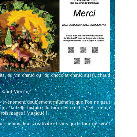
cuits, du vin chaud ou du chocolat chaud aussi, chaud
e Saint-Vincent.
un événement doublement millénaire que l'on ne peut
r "la belle histoire du tour des crèches" et, rue du
 rois mages ! Magique !
s mains, leur créativité et sans qui le tour ne serait