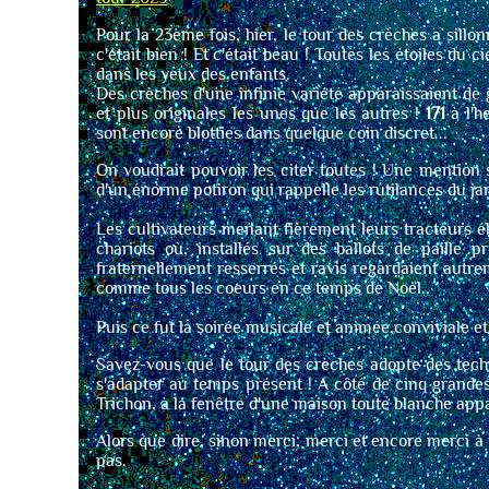
Pour la 23ème fois, hier, le tour des crèches a sillo
c'était bien ! Et c'était beau ! Toutes les étoiles du c
dans les yeux des enfants.
Des crèches d'une infinie variété apparaissaient de g
et plus originales les unes que les autres !
171
à l'h
sont encore blotties dans quelque coin discret...
On voudrait pouvoir les citer toutes ! Une mention
d'un énorme potiron qui rappelle les rutilances du ja
Les cultivateurs menant fièrement leurs tracteurs éb
chariots où, installés sur des ballots de paille 
fraternellement resserrés et ravis regardaient autre
comme tous les coeurs en ce temps de Noël.
Puis ce fut la soirée musicale et animée,conviviale e
Savez-vous que le tour des crèches adopte des tech
s'adapter au temps présent ! A côté de cinq grandes
Trichon, à la fenêtre d'une maison toute blanche appa
Alors que dire, sinon merci, merci et encore merci à 
pas.