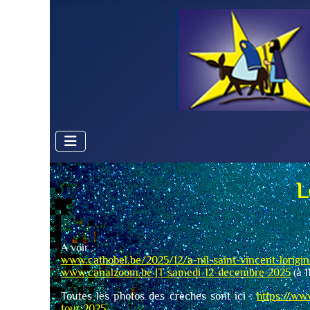
L
A voir :
www.cathobel.be/2025/12/a-nil-saint-vincent-lorigina
www.canalzoom.be JT-samedi-12-decembre-2025
(à 1
Toutes les photos des crèches sont ici :
https://ww
tour-2025