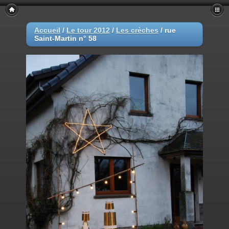
Accueil
/
Le tour 2012
/
Les crèches
/
rue
Saint-Martin n° 58