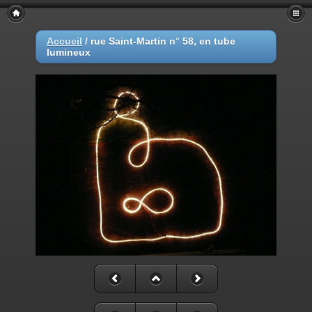
Accueil
/
rue Saint-Martin n° 58, en tube
lumineux