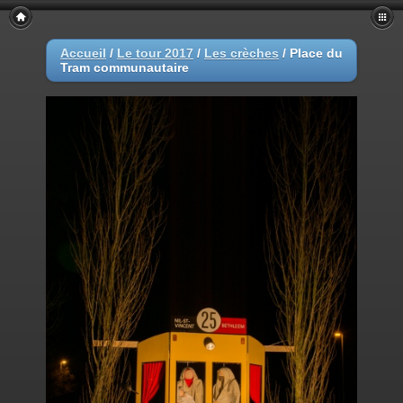
Accueil
/
Le tour 2017
/
Les crèches
/
Place du
Tram communautaire